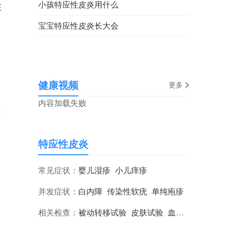
小孩特应性皮炎用什么
在
宝宝特应性皮炎长大会
健康视频
更多
内容加载失败
进
特应性皮炎
常见症状：
婴儿湿疹
小儿痒疹
并发症状：
白内障
传染性软疣
单纯疱疹
相关检查：
被动转移试验
皮肤试验
血清免疫球蛋白E