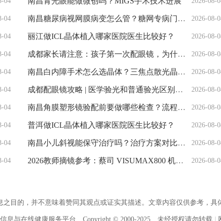
南昌青光眼能做微创吗？MIGS手术技术进展
8-04
2026-08-0
南昌糖尿病视网膜病变怎么管？糖网专病门诊观察
8-04
2026-08-0
丽江做ICL晶体植入哪家医院医生比较好？
8-04
2026-08-0
成都家长请注意：孩子第一次配眼镜，为什么建议先去医院？
8-04
2026-08-0
南昌白内障手术怎么选晶体？三焦点散光晶体解析
8-04
2026-08-0
成都配眼镜攻略 | 医学验光和普通验光区别有多大？一次说清
8-04
2026-08-0
南昌角膜塑形镜验配前要做哪些检查？流程详解
8-04
2026-08-0
普洱做ICL晶体植入哪家医院医生比较好？
8-04
2026-08-0
南昌小儿斜视能保守治疗吗？治疗方案对比观察
8-04
2026-08-0
2026教师摘镜参考：蔡司 VISUMAX800 机器人全飞、国产龙晶晶体优劣拆解
8-04
2026-08-0
信息之目的，并不意味着赞同其观点或证实其描述。文章内容仅供参考，具
息与在线健康服务平台 Copyright © 2000-2025 未经授权请勿转载
|