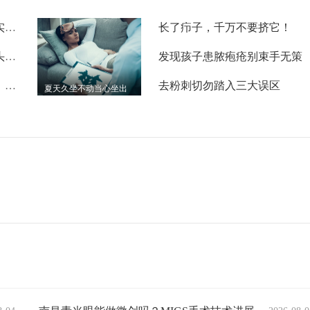
懂
一个月帮你治愈灰指甲？其实，事实是这样的
长了疖子，千万不要挤它！
脱发、断发、有鳞屑，或是头癣在作怪
发现孩子患脓疱疮别束手无策
体癣有传染性吗？四个问题，帮你了解体癣
去粉刺切勿踏入三大误区
夏天久坐不动当心坐出
脓包