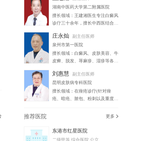
湖南中医药大学第二附属医院
擅长领域：王建湘医生专注白癜风
诊疗三十余年，擅长中西医结合治
疗各型白癜风，尤其在顽固性白癜
庄永灿
副主任医师
风、肢端黏膜型白斑及儿童青少年
泉州市第一医院
白癜风领域经验丰富。运用 308
准分子激光联合中药药浴、脐疗等
擅长领域：白癜风、皮肤美容、牛
传统疗法，形成 “分期辨证 - 靶向
皮癣、脱发、荨麻疹、湿疹等各种
复色 - 抗复发管理” 诊疗体系，注
皮肤病。
刘惠慧
副主任医师
重调节免疫、改善微循环激活黑色
昆明皮肤病专科医院
素生成。
擅长领域：在痤疮诊疗(针对痤
疮、暗疮、脓包、粉刺以及重度痤
读懂
疮)各种色素性皮肤病、病毒感染
性皮肤病等疾病的治疗上有着丰富
会
推荐医院
更多
的临床经验。
东港市红星医院
二级甲等 综合医院 公立