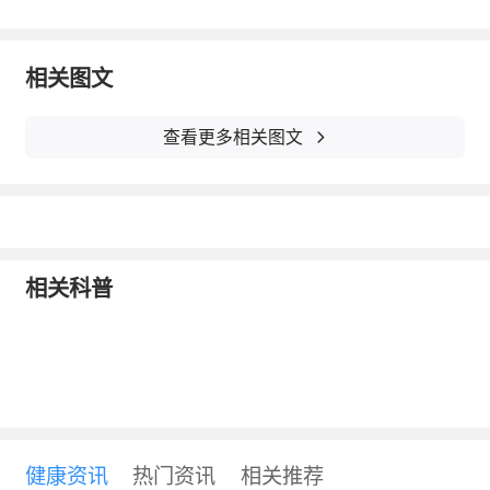
多公益项目为困难的银屑病人伸出援手。例如
由中国初级卫生保健基金会主办并组织实施的
相关图文
“手握明天”公益捐助项目，该项目为符合条件
查看更多相关图文
的银屑病患者免费提供由艾伯维公司捐助的阿
达木单抗注射液（修美乐），为患者分担部分
治疗费用，减轻经济负担，同时帮助患者逐步
树立规范的治疗理念，提高治疗依从性，达到
相关科普
更好的治疗效果。
每年的10月29日是世界银屑病日，社会各
界呼吁人们正确认识银屑病，正视银屑病患
者，给予银屑病患者应有的重视和尊重。随着
生物制剂等先进药物的发展以及在中国的普
健康资讯
热门资讯
相关推荐