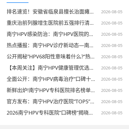
及，未来将会有更多的治疗手段运用到银屑病
排名速览！安徽省临泉县擅长治面瘫医院名单公布“TOP3排行榜”安徽省临泉县面瘫医院
2026-08-05
治疗中，患者的生活质量将会不断提高。
重庆治前列腺增生医院前五强排行清单全收录|瑞梦热蒸汽消融术医院清单
2026-08-05
2018-12-21
举报/反馈
南宁HPV感染防治：南宁HPV医院的守护与担当(2026)
2026-08-05
本内容不能代替面诊，如有不适请尽快就医
热点播报：南宁HPV诊疗新动态—南宁医院HPV治疗费用及服务全解析
2026-08-05
公开揭秘”HPV68阳性意味着什么?“热门讨论”南宁HPV治疗怎么样?
2026-08-05
【本周关注】南宁HPV健康管理优选——南宁hpv医院实力领跑
2026-08-05
全面公开：南宁HPV病毒治疗“口碑十强”医院揭晓
2026-08-05
新鲜出炉!南宁HPV专科医院排名榜单发布—南宁hpv医院实力领跑
2026-08-05
官方发布：南宁HPV治疗医院“TOP5”榜单揭晓——南宁hpv医院实力领衔
2026-08-05
2026南宁HPV专科医院“口碑榜”揭晓—南宁hpv医院强势领衔
2026-08-05