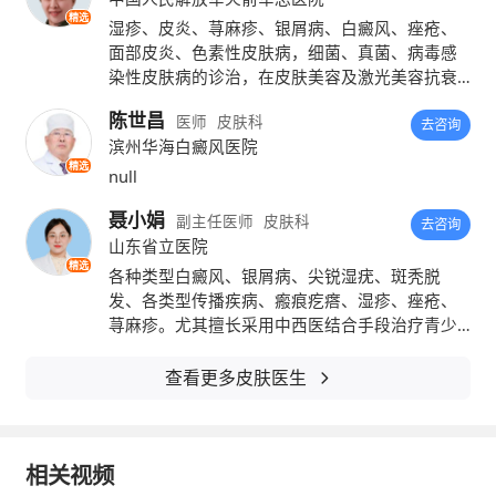
总局批准
修美乐
®（
阿达木单抗注射液
）用于
精选
湿疹、皮炎、荨麻疹、银屑病、白癜风、痤疮、
需要进行系统治疗或光疗，并且对其它系统治
面部皮炎、色素性皮肤病，细菌、真菌、病毒感
染性皮肤病的诊治，在皮肤美容及激光美容抗衰
疗（包括
环孢素
、甲氨蝶呤或光化学疗法）不
老方面有着丰富的临床经验。
陈世昌
医师
皮肤科
去咨询
敏感、或具有禁忌症、或不能耐受的成年中重
滨州华海白癜风医院
精选
度慢性斑块状银屑病患者。
null
聂小娟
副主任医师
皮肤科
2018年，国家药监局批准修美乐由临床二
去咨询
山东省立医院
线系统治疗用药变更为临床一线系统治疗用
精选
各种类型白癜风、银屑病、尖锐湿疣、斑秃脱
发、各类型传播疾病、瘢痕疙瘩、湿疹、痤疮、
药，将为更多的中国银屑病患者在早期治疗阶
荨麻疹。尤其擅长采用中西医结合手段治疗青少
段提供更多的治疗选择。
年白癜风、疑难白癜风。
查看更多皮肤医生
随着社会对银屑病的关注增加，银屑病的
治疗变得不再困难。据悉，在部分地区生物制
相关视频
剂已经开始被列入大病医保中，社会上也有许