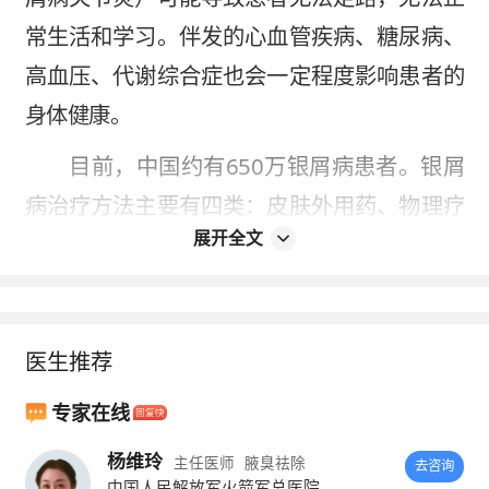
常生活和学习。伴发的心血管疾病、
糖尿病
、
高血压
、代谢综合症也会一定程度影响患者的
身体健康。
目前，中国约有650万银屑病患者。银屑
病治疗方法主要有四类：皮肤外用药、物理疗
展开全文
法、系统治疗以及生物制剂。随着银屑病基础
研究跨时代发展，生物制剂的使用获得了良好
的效果，可以将应答率提高到75%-80%。
医生推荐
近年，生物制剂已经获得国家药监局批准
用于银屑病系统治疗。
专家在线
杨维玲
2017年5月，中国国家食品药品监督管理
主任医师
腋臭祛除
去咨询
中国人民解放军火箭军总医院